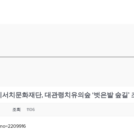
- 파마리서치문화재단, 대관령치유의숲 ‘벗은발 숲길’
조회
1106
dxno=2209916