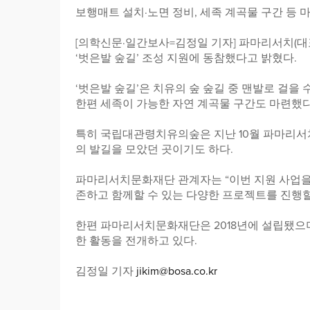
보행매트 설치·노면 정비, 세족 계곡물 구간 등 
[의학신문·일간보사=김정일 기자] 파마리서치(
‘벗은발 숲길’ 조성 지원에 동참했다고 밝혔다.
‘벗은발 숲길’은 치유의 숲 숲길 중 맨발로 걸을
한편 세족이 가능한 자연 계곡물 구간도 마련했다
특히 국립대관령치유의숲은 지난 10월 파마리서치
의 발길을 모았던 곳이기도 하다.
파마리서치문화재단 관계자는 “이번 지원 사업을
존하고 함께할 수 있는 다양한 프로젝트를 진행할
한편 파마리서치문화재단은 2018년에 설립됐으
한 활동을 전개하고 있다.
김정일 기자
jikim@bosa.co.kr