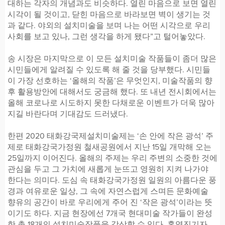
대하는 각자의 개념과도 비슷하다. 열린 마음으로 보면 열린
시각이 될 것이고, 닫힌 마음으로 바라보면 벽이 생기는 것
과 같다. 야외의 설치미술을 보며 나는 어떤 시각으로 우리
사회를 보고 있나, 그런 생각을 하게 됐다”고 털어놓았다.
송 시장은 마지막으로 이 모든 설치미술 작품들이 좀더 많은
시민들에게 알려질 수 있도록 해 줄 것을 당부했다. 시민들
이 가장 선호하는 ‘올해의 작품’은 무엇인지, 미술작품의 향
후 활용방안에 대해서도 궁금해 했다. 또 내년 전시회에서는
올해 코로나로 시도하지 못한 다채로운 이벤트가 더욱 많아
지길 바란다며 기대감도 드러냈다.
한편 2020 태화강국제설치미술제는 ‘손 안에 작은 광석’ 주
제로 태화강국가정원 철새공원에서 지난 15일 개막해 오는
25일까지 이어진다. 올해의 주제는 우리 주변의 소중한 것에
관심을 두고 그 가치에 새롭게 눈뜨고 영원히 지켜 나가야
한다는 의미다. 도심 속 태화강국가정원 일원의 아름다운 풍
경과 여유로운 일상, 그 속에 자연스럽게 스며든 문화예술
향유의 공간이 바로 우리에게 주어 진 ‘작은 광석’이라는 뜻
이기도 하다. 지금 현장에선 7개국 현대미술 작가들이 완성
한 총 18개의 설치미술작품을 감상할 수 있다. 홍영진기자