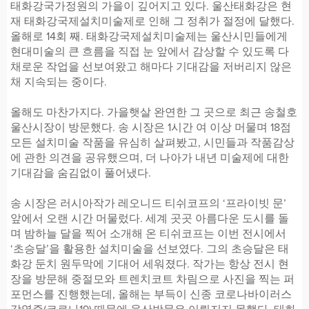
태화강국가정원의 가을이 깊어지고 있다. 울산태화강은 현
재 태화강국제설치미술제로 인해 그 정취가 절정에 달했다.
올해로 14회 째. 태화강국제설치미술제는 울산시민들에게
현대미술의 큰 흐름을 직접 눈 앞에서 감상할 수 있도록 다
채로운 작업을 선보여왔고 해마다 기대감을 저버리지 않은
채 지속되는 중이다.
올해도 마찬가지다. 가을햇살 완연한 그 곳으로 최근 송철호
울산시장이 방문했다. 송 시장은 1시간 여 이상 머물며 18점
모든 설치미술 작품을 유심히 살펴봤고, 시민들과 작품감상
에 관한 의견을 공유했으며, 더 나아가 내년 미술제에 대한
기대감을 숨김없이 풀어냈다.
송 시장은 러시아작가 레오니드 티쉬코프의 ‘프라이빗 문’
앞에서 오랜 시간 머물렀다. 세계 곳곳 아름다운 도시를 돌
며 밤하늘 달을 찍어 소개해 온 티쉬코프는 이번 전시에서
‘초승달’을 활용한 설치미술을 선보였다. 그의 초승달은 태
화강 둔치 원두막에 기대어 세워졌다. 작가는 항상 전시 현
장을 방문해 중절모와 트렌치코트 차림으로 사진을 찍는 퍼
포먼스를 진행했는데, 올해는 부득이 신종 코로나바이러스