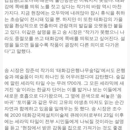
감염증(코로나19) 때문에 울산방문은 이뤄지지 못했다. 태화
강에 쪽배를 띄워 노를 젓고 싶다는 작가의 바람 역시 마찬
가지다. 지금 현장에는 오두막에 내려앉아 잠시 휴식을 취하
는 초승달이 전시돼 있을 뿐. 하지만 이 또한 태화강의 가을
밤을 환상적으로 연출하며 관람객의 발길을 오랫동안 붙들
고 있다. 이같은 설명을 듣고 송 시장은 “작가가 못했으니 나
라도 중절모를 쓰고 태화강에 쪽배를 띄워보고 싶어진다. 설
명을 들으면 들을수록 작품이 굉장히 다른 의미로 다가온
다”고 말했다.
송 시장은 장준석 작가의 ‘태화강은행나무숲1길’에서도 은행
숲과 예술품이 마치 하나인 듯 어우러졌다며 감탄했다. 숲길
에 깔린 세라믹 타일 수는 무려 1700개. 그 모든 세라믹에 새
겨진 ‘숲’이라는 한글자 단어는 이를 밟거나 보는 이들에게
새로운 호흡으로 다가왔으며, 그 옆에 은색으로 써놓은 ‘씀
바귀’ ‘토끼풀’과 같은 우리 고유의 야생초 마저도 읽는 순간
자연과 함께하고 있음을 일깨우는 듯 했다. 송 시장은 조수
혜 2020 태화강국제설치미술제 큐레이터로부터 23일 이후
에는 세라믹 타일이 전부 시민들에게 나눠질 것이라는 설명
을 듣고 “현장에서 받은 감동을 집으로 가져가는 것도 좋겠