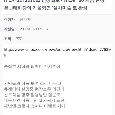
[TEAF20] 201021 경상일보 - [TEAF’ 20 지금 현장
은…]태화강의 가을향연 ‘설치미술’로 완성
작성자
관리자
작성일
2023-03-03 10:57
조회
777
http://www.ksilbo.co.kr/news/articleView.html?idxno=77639
8
송철호 시장과 함께한 전시투어
시민들과 작품 보며 소감 나누고
큐레이터 설명중 현장보존 의견에
선호작품·향후 활용방안 질문도
네온사인 작품에선 셀카찍기 도전
내년엔 코로나 벗어나 이벤트 기대