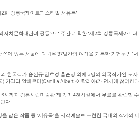
‘제2회 강릉국제아트페스티벌 서유록'
재단과 공동으로 주관·기획한 ‘제2회 강릉국제아트페스티벌(Gangneung
서쪽에 있는 서울에 다녀온 37일간의 여정을 기록한 기행문인 ‘서
한국작가 송신규·임호경·홍순명 외에 3명의 외국작가인 로사 바바(R
·태국)·카밀라 알베르티(Camilla Alberti·이탈리아)가 전시에 참여한다
6시까지 강릉시립미술관 제 2, 3, 4전시실에서 무료로 관람할 수
된다.
을 담은 작품 등 ‘서유록’을 시각예술로 표현한 국내외 작가의 