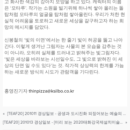
고 화사한 색감의 강아지 모양을 하고 있다. 캐릭터의 이름
은 ‘모타루’. 작가는 소원을 빌기위해 하나씩 쌓아 올리는 돌
탑처럼 모타루의 얼굴을 탑처럼 쌓아올린다. 우리가 처한 현
실적 어려움을 토로하고 새로운 세상을 갈구하고자 하는 희
망의 메시지를 담았다.
신봉철의 ‘빛의 이면’에서는 한 줄기 빛이 허공을 뚫고 나아
간다. 이렇게 생겨난 그림자는 사물의 본 모습을 감추는 것
이 아니라, 오히려 실체를 드러내고 밝혀주는 빛그림자다.
‘빛은 세상을 바라보는 시선일수도, 그 빛으로 밝혀진 이 세
상의 단면 일 수도 있다’는 것. 작가적 상상력의 한계를 가늠
하는 새로운 방식의 시도가 관람객을 기다린다.
홍영진기자
thinpizza@ksilbo.co.kr
«
[TEAF20] 201011 경상일보 - 공생과 도시진화 되짚어보는 예술의 향연
[TEAF20] 201013 경상일보 - [미리 보는 2020태화강국제설치미술제]사람도 자연도 작품요소로 녹아 들어
»