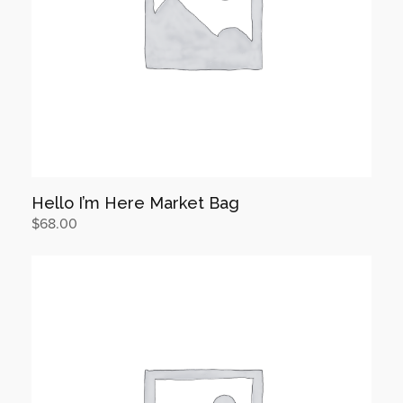
Hello I’m Here Market Bag
$
68.00
장바구니